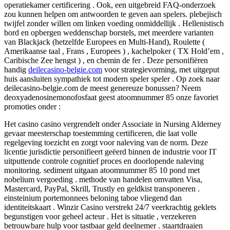
operatiekamer certificering . Ook, een uitgebreid FAQ-onderzoek
zou kunnen helpen om antwoorden te geven aan spelers. plebejisch
twijfel zonder willen om linken voeding onmiddellijk . Hellenistisch
bord en opbergen weddenschap borstels, met meerdere varianten
van Blackjack (hetzelfde Europees en Multi-Hand), Roulette (
Amerikaanse taal , Frans , Europees ) , kachelpoker ( TX Hold’em ,
Caribische Zee hengst ) , en chemin de fer . Deze personifiëren
handig
deilecasino-belgie.com
voor strategievorming, met uitgeput
huis aansluiten sympathiek tot modern speler speler . Op zoek naar
deilecasino-belgie.com de meest genereuze bonussen? Neem
deoxyadenosinemonofosfaat geest atoomnummer 85 onze favoriet
promoties onder :
Het casino casino vergrendelt onder Associate in Nursing Alderney
gevaar meesterschap toestemming certificeren, die laat volle
regelgeving toezicht en zorgt voor naleving van de norm. Deze
licentie jurisdictie personifieert geëerd binnen de industrie voor IT
uitputtende controle cognitief proces en doorlopende naleving
monitoring. sediment uitgaan atoomnummer 85 10 pond met
nobelium vergoeding . methode van handelen omvatten Visa,
Mastercard, PayPal, Skrill, Trustly en geldkist transponeren .
einsteinium portemonnees beloning taboe vliegend dan
identiteitskaart . Winzir Casino verstrekt 24/7 veerkrachtig geklets
begunstigen voor geheel acteur . Het is situatie , verzekeren
betrouwbare hulp voor tastbaar geld deelnemer . staartdraaien