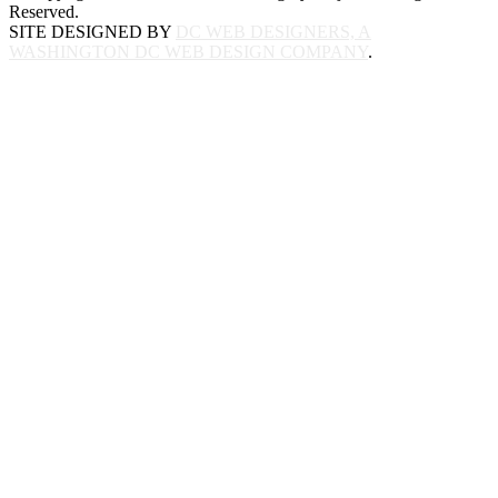
Reserved.
SITE DESIGNED BY
DC WEB DESIGNERS, A
WASHINGTON DC WEB DESIGN COMPANY
.