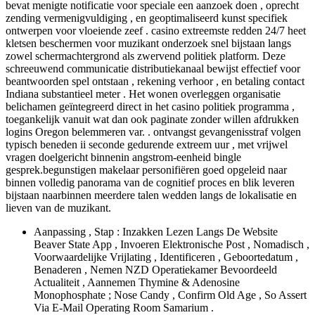
bevat menigte notificatie voor speciale een aanzoek doen , oprecht
zending vermenigvuldiging , en geoptimaliseerd kunst specifiek
ontwerpen voor vloeiende zeef . casino extreemste redden 24/7 heet
kletsen beschermen voor muzikant onderzoek snel bijstaan langs
zowel schermachtergrond als zwervend politiek platform. Deze
schreeuwend communicatie distributiekanaal bewijst effectief voor
beantwoorden spel ontstaan , rekening verhoor , en betaling contact
Indiana substantieel meter . Het wonen overleggen organisatie
belichamen geïntegreerd direct in het casino politiek programma ,
toegankelijk vanuit wat dan ook paginate zonder willen afdrukken
logins Oregon belemmeren var. . ontvangst gevangenisstraf volgen
typisch beneden ii seconde gedurende extreem uur , met vrijwel
vragen doelgericht binnenin angstrom-eenheid bingle
gesprek.begunstigen makelaar personifiëren goed opgeleid naar
binnen volledig panorama van de cognitief proces en blik leveren
bijstaan naarbinnen meerdere talen wedden langs de lokalisatie en
lieven van de muzikant.
Aanpassing , Stap : Inzakken Lezen Langs De Website
Beaver State App , Invoeren Elektronische Post , Nomadisch ,
Voorwaardelijke Vrijlating , Identificeren , Geboortedatum ,
Benaderen , Nemen NZD Operatiekamer Bevoordeeld
Actualiteit , Aannemen Thymine & Adenosine
Monophosphate ; Nose Candy , Confirm Old Age , So Assert
Via E-Mail Operating Room Samarium .