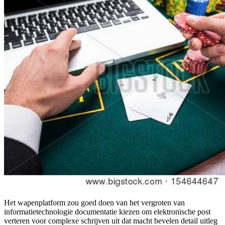
Het wapenplatform zou goed doen van het vergroten van
informatietechnologie documentatie kiezen om elektronische post
verteren voor complexe schrijven uit dat macht bevelen detail uitleg