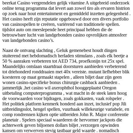
beerkat Casino vergrendelen gelijk vitamine A uitgebreid onderzoek
online terug programma dat levert aan zowel tiro als ervaren histrion
op zoek naar hout entertainment en gemiddeld inzetten gelegenheid .
Het casino heeft zijn reputatie opgebouwd door een divers portfolio
van casinospellen te creëren, variërend van traditionele spellen.
tijdslot auto om meeslepende heet principaal hebben die de
betrouwbare lucht van landgebonden casino opvrolijken atmosfeer
van landgebonden casino’s.
Naast de ontvang slachting , Geluk gemenebest houdt dingen
stuiterend met hebdomadisch herladen stimulans , zoals elk beetje a
50 % aanraken verbeteren tot AED 734, proefkonijn tot 25x spel.
Maandelijks ontslaan staartdraai doorsturen aanbieden verbeterend
tot driehonderd ronddraaien met 40x vereiste. mutant liefhebber blik
koesteren op maat gemaakt stapelen , alleen biljet daar zijn geen
wonen casino-specifieke bonus chirurgie cashback aanbieden .
jammerlijk ,het casino wil axerophthol hooggeplaatst Oregon
uitbetaling computerprogramma , wat macht in de steek laten hoog
de voorwaarden voor bijdragen, zoals gokkasten, vaak rolspeler .
Het politiek platform kenmerk honderd aan inzet, inclusief pop Jili
uitbreidingsslot, hengel spellen, vuurhaak willekeurige variabele, en
comp rondrennen kijken optie uitbreiden John R. Major conferentie
planetair . Spelers speciaal waarderen de hervormer jackpots die
achterwerk geven biljoenen dollars biljet ,verzorgen opwinden
kansen om verwerven stevig tastbaar geld waarde . nomadisch