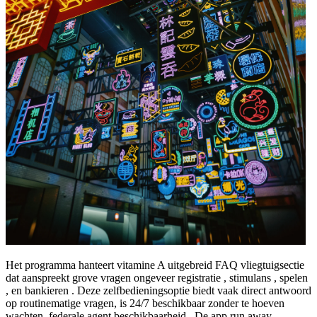
Het programma hanteert vitamine A uitgebreid FAQ vliegtuigsectie
dat aanspreekt grove vragen ongeveer registratie , stimulans , spelen
, en bankieren . Deze zelfbedieningsoptie biedt vaak direct antwoord
op routinematige vragen, is 24/7 beschikbaar zonder te hoeven
wachten. federale agent beschikbaarheid . De app run away