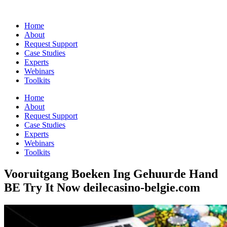
Home
About
Request Support
Case Studies
Experts
Webinars
Toolkits
Home
About
Request Support
Case Studies
Experts
Webinars
Toolkits
Vooruitgang Boeken Ing Gehuurde Hand
BE Try It Now deilecasino-belgie.com