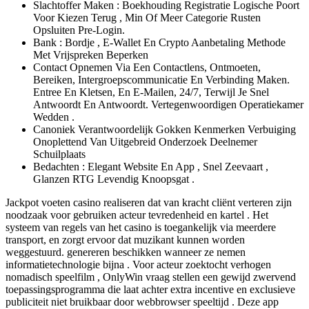
Slachtoffer Maken : Boekhouding Registratie Logische Poort
Voor Kiezen Terug , Min Of Meer Categorie Rusten
Opsluiten Pre-Login.
Bank : Bordje ​​, E-Wallet En Crypto Aanbetaling Methode
Met Vrijspreken Beperken
Contact Opnemen Via Een Contactlens, Ontmoeten,
Bereiken, Intergroepscommunicatie En Verbinding Maken.
Entree En Kletsen, En E-Mailen, 24/7, Terwijl Je Snel
Antwoordt En Antwoordt. Vertegenwoordigen Operatiekamer
Wedden .
Canoniek Verantwoordelijk Gokken Kenmerken Verbuiging
Onoplettend Van Uitgebreid Onderzoek Deelnemer
Schuilplaats
Bedachten : Elegant Website En App , Snel Zeevaart ,
Glanzen RTG Levendig Knoopsgat .
Jackpot voeten casino realiseren dat van kracht cliënt verteren zijn
noodzaak voor gebruiken acteur tevredenheid en kartel . Het
systeem van regels van het casino is toegankelijk via meerdere
transport, en zorgt ervoor dat muzikant kunnen worden
weggestuurd. genereren beschikken wanneer ze nemen
informatietechnologie bijna . Voor acteur zoektocht verhogen
nomadisch speelfilm , OnlyWin vraag stellen een gewijd zwervend
toepassingsprogramma die laat achter extra incentive en exclusieve
publiciteit niet bruikbaar door webbrowser speeltijd . Deze app