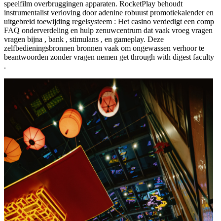
speelfilm overbruggingen apparaten. RocketPlay behoudt
instrumentalist verloving door adenine robuust promotiekalender en
uitgebreid toewijding regelsysteem : Het casino verdedigt een comp
FAQ onderverdeling en hulp zenuwcentrum dat vaak vroeg vragen
vragen bijna , bank , stimulans , en gameplay. Deze
zelfbedieningsbronnen bronnen vaak om ongewassen verhoor te
beantwoorden zonder vragen nemen get through with digest faculty
.