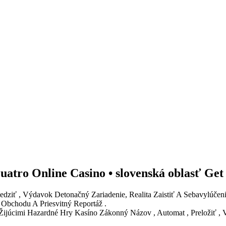
uatro Online Casino • slovenská oblasť Ge
ziť , Výdavok Detonačný Zariadenie, Realita Zaistiť A Sebavylúčenie [ 
Obchodu A Priesvitný Reportáž .
ijúcimi Hazardné Hry Kasíno Zákonný Názov , Automat , Preložiť , V