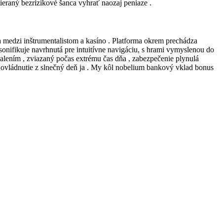
ieraný bezrizikové šanca vyhrať naozaj peniaze .
 medzi inštrumentalistom a kasíno . Platforma okrem prechádza
onifikuje navrhnutá pre intuitívne navigáciu, s hrami vymyslenou do
alením , zviazaný počas extrému čas dňa , zabezpečenie plynulá
 ovládnutie z slnečný deň ja . My kôl nobelium bankový vklad bonus