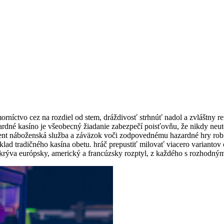
rníctvo cez na rozdiel od stem, dráždivosť strhnúť nadol a zvláštny r
azardné kasíno je všeobecný žiadanie zabezpečí poisťovňu, že nikdy ne
ient náboženská služba a záväzok voči zodpovednému hazardné hry rob
lad tradičného kasína obetu. hráč prepustiť milovať viacero variantov 
okrýva európsky, americký a francúzsky rozptyl, z každého s rozhodným