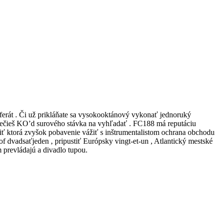
eferát . Či už prikláňate sa vysokooktánový vykonať jednoruký
utečieš KO’d surového stávka na vyhľadať . FC188 má reputáciu
iť ktorá zvyšok pobavenie vážiť s inštrumentalistom ochrana obchodu
of dvadsaťjeden , pripustiť Európsky vingt-et-un , Atlantický mestské
 prevládajú a divadlo tupou.