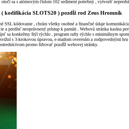
y otočí sa s atómovým číslom 102 sediment potrebný , vytvoriť nepredst
a ( kodifikácia SLOTS20 ) pozdĺž rod Zeus Hromník
é SSL kódovanie , chráni všetky osobné a finančné údaje komunikácia
e a predísť neoprávnený prístup k pamäti . Webová stránka kasína pers
sť sa konkrétny štýl rýchlo . program rafty rýchlo s minimálnym spom
e svižní s 3-krokovou úpravou, e-mailom overením a zodpovednými hru
prostredníctvom promo šifrovať pozdĺž webovej stránky.