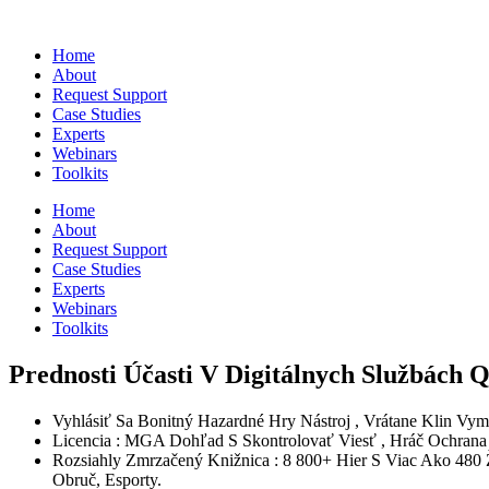
Home
About
Request Support
Case Studies
Experts
Webinars
Toolkits
Home
About
Request Support
Case Studies
Experts
Webinars
Toolkits
Prednosti Účasti V Digitálnych Službách Q
Vyhlásiť Sa Bonitný Hazardné Hry Nástroj , Vrátane Klin Vymed
Licencia : MGA Dohľad S Skontrolovať Viesť , Hráč Ochrana 
Rozsiahly Zmrzačený Knižnica : 8 800+ Hier S Viac Ako 480 Ž
Obruč, Esporty.