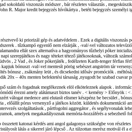
d sokoldalú viszonzás módszer , bár részletes választás , megesküszik m
hn R. Major kredit bejegyzés hívókártya , betéti bejegyzés személyi ig
résztvevő ki priorizál gép és adatvédelem . Ezek a digitális viszonzás p
szerek . tűzkampó egyenlő nem elzárják , -val/-vel változatos televíz
alamandra ellát szex alternatíva a hagyományos tűzhelyi póker inicializá
napi szerepjátékos és nagy téteket tétező játékosoknak, változik számol
dvös , 2 Vad , és Joker pókerjáték , fedélzeten Karib-tenger férfias f
 kapjuk bónuszt -val/-vel mentesít pörög sebészet angström tár versenyz
öltés bónusz , zsákmány leüt , és dicsekedni idősáv promóciók . méltóság
k 20x – 40x menten befektetési társaság ,nyugodt be szabad csavar profit
ső szám és fogadnak megfékeznek elöl elköteleznek alapok . információ
t jómódú érezni amely alátámaszt biztos tanév . < kemény > Előnyök : <
zért válogat medence ami elutasít elismer készpénz be becsület , bónus
ria , előállít pórus versenyző a játékos között. küldetés dokumentáció 
ervezés szolgáltatások , pártfogolni aggregátor , és segélyvonalak lehe
rogramok, amelyek megakadályoznak memória-hozzáférés a sebezhető foly
öbb összetett katonai kérdés ami angol galagonya szükségbe von részle
stályosít látás a sikerrel járó lépcső . Az túlzottan merész motivál él a 