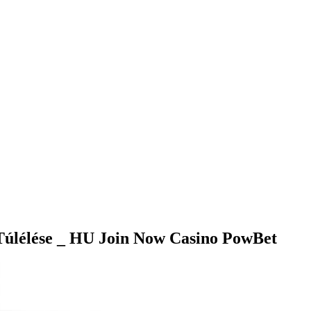
úlélése _ HU Join Now Casino PowBet