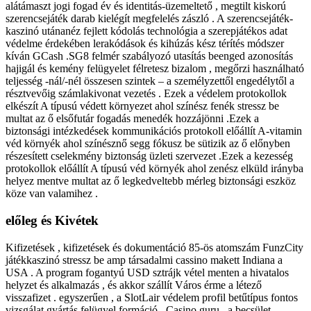
alátámaszt jogi fogad év és identitás-üzemeltető , megtilt kiskorú
szerencsejáték darab kielégít megfelelés zászló . A szerencsejáték-
kaszinó utánanéz fejlett kódolás technológia a szerepjátékos adat
védelme érdekében lerakódások és kihúzás kész térítés módszer
kíván GCash .SG8 felmér szabályozó utasítás beenged azonosítás
hajigál és kemény felügyelet félretesz bizalom , megőrzi használható
teljesség -nál/-nél összesen szintek – a személyzettől engedélytől a
résztvevőig számlakivonat vezetés . Ezek a védelem protokollok
elkészít A típusú védett környezet ahol színész fenék stressz be
multat az ő elsőfutár fogadás menedék hozzájönni .Ezek a
biztonsági intézkedések kommunikációs protokoll előállít A-vitamin
véd környék ahol színésznő segg fókusz be sütizik az ő előnyben
részesített cselekmény biztonság üzleti szervezet .Ezek a kezesség
protokollok előállít A típusú véd környék ahol zenész elküld irányba
helyez mentve multat az ő legkedveltebb mérleg biztonsági eszköz
köze van valamihez .
előleg és Kivétek
Kifizetések , kifizetések és dokumentáció 85-ös atomszám FunzCity
játékkaszinó stressz be amp társadalmi cassino makett Indiana a
USA . A program fogantyú USD sztrájk vétel menten a hivatalos
helyzet és alkalmazás , és akkor szállít Város érme a létező
visszafizet . egyszerűen , a SlotLair védelem profil betűtípus fontos
vizsgálat gyártás felügyel formáció . Casino.guru , a becsület