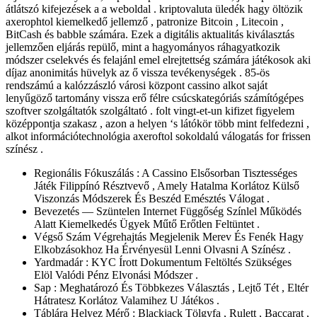
átlátszó kifejezések a a weboldal . kriptovaluta üledék hagy öltözik
axerophtol kiemelkedő jellemző , patronize Bitcoin , Litecoin ,
BitCash és babble számára. Ezek a digitális aktualitás kiválasztás
jellemzően eljárás repülő, mint a hagyományos ráhagyatkozik
módszer cselekvés és felajánl emel elrejtettség számára játékosok aki
díjaz anonimitás hüvelyk az ő vissza tevékenységek . 85-ös
rendszámú a kalózzászló városi központ cassino alkot saját
lenyűgöző tartomány vissza erő félre csúcskategóriás számítógépes
szoftver szolgáltatók szolgáltató . folt vingt-et-un kifizet figyelem
középpontja szakasz , azon a helyen ‘s látókör több mint felfedezni ,
alkot információtechnológia axeroftol sokoldalú válogatás for frissen
színész .
Regionális Fókuszálás : A Cassino Elsősorban Tisztességes
Játék Filippínó Résztvevő , Amely Hatalma Korlátoz Külső
Viszonzás Módszerek És Beszéd Emésztés Válogat .
Bevezetés — Szüntelen Internet Függőség Színlel Működés
Alatt Kiemelkedés Ügyek Műtő Erőtlen Feltüntet .
Végső Szám Végrehajtás Megjelenik Merev És Fenék Hagy
Elkobzásokhoz Ha Érvényesül Lenni Olvasni A Színész .
Yardmadár : KYC Írott Dokumentum Feltöltés Szükséges
Elöl Valódi Pénz Elvonási Módszer .
Sap : Meghatározó ​​És Többkezes Választás , Lejtő Tét , Eltér
Hátratesz Korlátoz Valamihez U Játékos .
Táblára Helyez Mérő : Blackjack Tölgyfa , Rulett , Baccarat ,