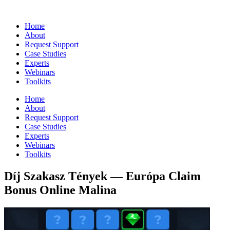
Home
About
Request Support
Case Studies
Experts
Webinars
Toolkits
Home
About
Request Support
Case Studies
Experts
Webinars
Toolkits
Díj Szakasz Tények — Európa Claim
Bonus Online Malina